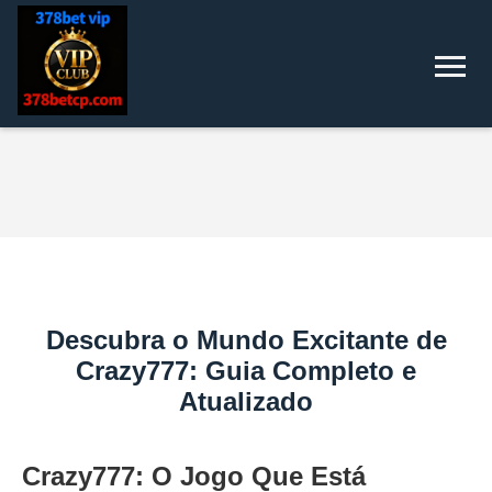
Descubra o Mundo Excitante de
Crazy777: Guia Completo e
Atualizado
Crazy777: O Jogo Que Está