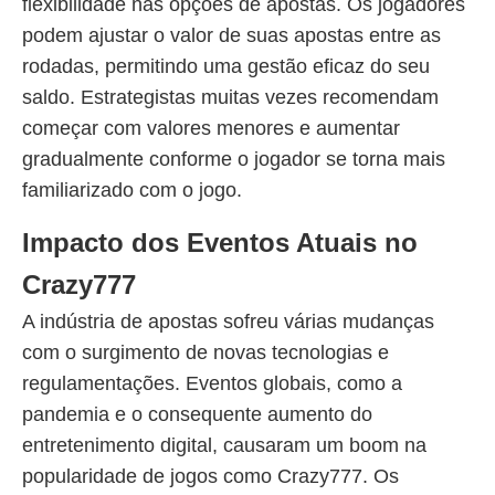
flexibilidade nas opções de apostas. Os jogadores
podem ajustar o valor de suas apostas entre as
rodadas, permitindo uma gestão eficaz do seu
saldo. Estrategistas muitas vezes recomendam
começar com valores menores e aumentar
gradualmente conforme o jogador se torna mais
familiarizado com o jogo.
Impacto dos Eventos Atuais no
Crazy777
A indústria de apostas sofreu várias mudanças
com o surgimento de novas tecnologias e
regulamentações. Eventos globais, como a
pandemia e o consequente aumento do
entretenimento digital, causaram um boom na
popularidade de jogos como Crazy777. Os