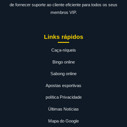
de fornecer suporte ao cliente eficiente para todos os seus
membros VIP.
Links rápidos
Caça-níqueis
Bingo online
Sabong online
Apostas esportivas
política Privacidade
Últimas Notícias
Mapa do Google