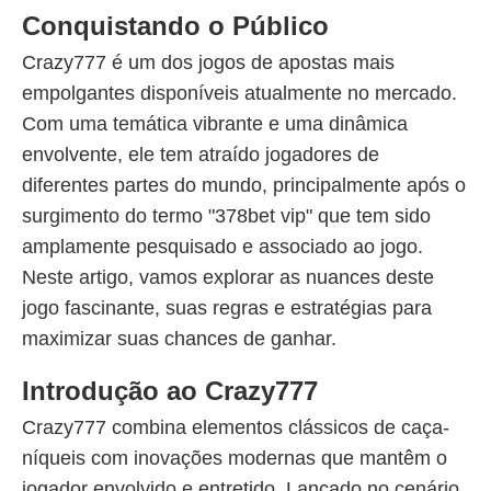
Conquistando o Público
Crazy777 é um dos jogos de apostas mais
empolgantes disponíveis atualmente no mercado.
Com uma temática vibrante e uma dinâmica
envolvente, ele tem atraído jogadores de
diferentes partes do mundo, principalmente após o
surgimento do termo "378bet vip" que tem sido
amplamente pesquisado e associado ao jogo.
Neste artigo, vamos explorar as nuances deste
jogo fascinante, suas regras e estratégias para
maximizar suas chances de ganhar.
Introdução ao Crazy777
Crazy777 combina elementos clássicos de caça-
níqueis com inovações modernas que mantêm o
jogador envolvido e entretido. Lançado no cenário