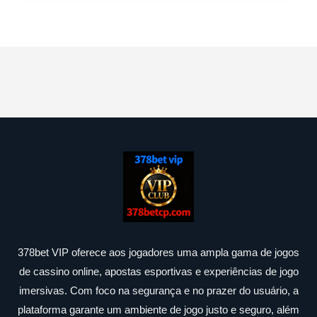
378bet VIP oferece aos jogadores uma ampla gama de jogos
de cassino online, apostas esportivas e experiências de jogo
imersivas. Com foco na segurança e no prazer do usuário, a
plataforma garante um ambiente de jogo justo e seguro, além