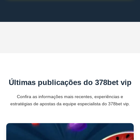
Últimas publicações do 378bet vip
Confira as informações mais recentes, experiências e
estratégias de apostas da equipe especialista do 378bet vip.