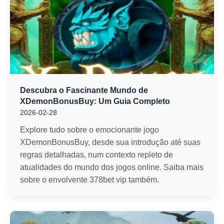
Descubra o Fascinante Mundo de
XDemonBonusBuy: Um Guia Completo
2026-02-28
Explore tudo sobre o emocionante jogo
XDemonBonusBuy, desde sua introdução até suas
regras detalhadas, num contexto repleto de
atualidades do mundo dos jogos online. Saiba mais
sobre o envolvente 378bet vip também.