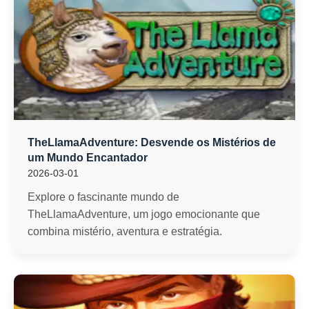
TheLlamaAdventure: Desvende os Mistérios de
um Mundo Encantador
2026-03-01
Explore o fascinante mundo de
TheLlamaAdventure, um jogo emocionante que
combina mistério, aventura e estratégia.