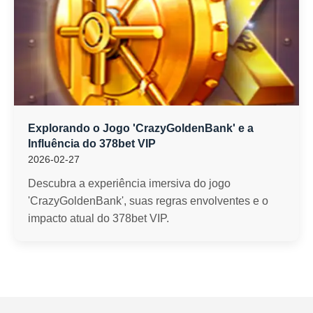
Explorando o Jogo 'CrazyGoldenBank' e a
Influência do 378bet VIP
2026-02-27
Descubra a experiência imersiva do jogo
'CrazyGoldenBank', suas regras envolventes e o
impacto atual do 378bet VIP.