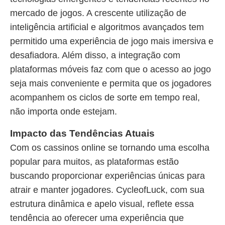
mercado de jogos. A crescente utilização de
inteligência artificial e algoritmos avançados tem
permitido uma experiência de jogo mais imersiva e
desafiadora. Além disso, a integração com
plataformas móveis faz com que o acesso ao jogo
seja mais conveniente e permita que os jogadores
acompanhem os ciclos de sorte em tempo real,
não importa onde estejam.
Impacto das Tendências Atuais
Com os cassinos online se tornando uma escolha
popular para muitos, as plataformas estão
buscando proporcionar experiências únicas para
atrair e manter jogadores. CycleofLuck, com sua
estrutura dinâmica e apelo visual, reflete essa
tendência ao oferecer uma experiência que