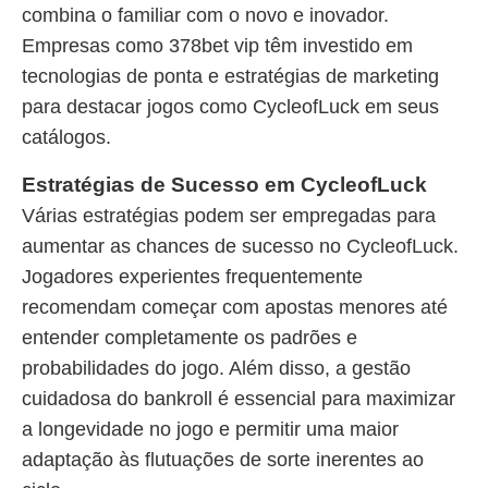
combina o familiar com o novo e inovador.
Empresas como 378bet vip têm investido em
tecnologias de ponta e estratégias de marketing
para destacar jogos como CycleofLuck em seus
catálogos.
Estratégias de Sucesso em CycleofLuck
Várias estratégias podem ser empregadas para
aumentar as chances de sucesso no CycleofLuck.
Jogadores experientes frequentemente
recomendam começar com apostas menores até
entender completamente os padrões e
probabilidades do jogo. Além disso, a gestão
cuidadosa do bankroll é essencial para maximizar
a longevidade no jogo e permitir uma maior
adaptação às flutuações de sorte inerentes ao