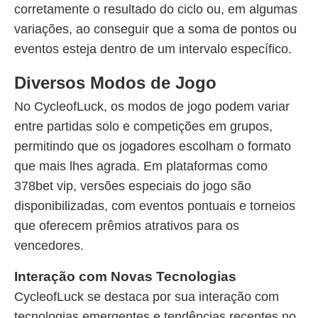
corretamente o resultado do ciclo ou, em algumas
variações, ao conseguir que a soma de pontos ou
eventos esteja dentro de um intervalo específico.
Diversos Modos de Jogo
No CycleofLuck, os modos de jogo podem variar
entre partidas solo e competições em grupos,
permitindo que os jogadores escolham o formato
que mais lhes agrada. Em plataformas como
378bet vip, versões especiais do jogo são
disponibilizadas, com eventos pontuais e torneios
que oferecem prêmios atrativos para os
vencedores.
Interação com Novas Tecnologias
CycleofLuck se destaca por sua interação com
tecnologias emergentes e tendências recentes no