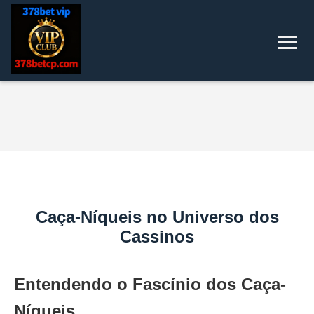
Caça-Níqueis no Universo dos
Cassinos
Entendendo o Fascínio dos Caça-
Níqueis