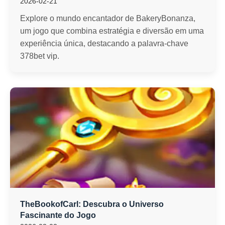
2026-02-21
Explore o mundo encantador de BakeryBonanza,
um jogo que combina estratégia e diversão em uma
experiência única, destacando a palavra-chave
378bet vip.
TheBookofCarl: Descubra o Universo
Fascinante do Jogo