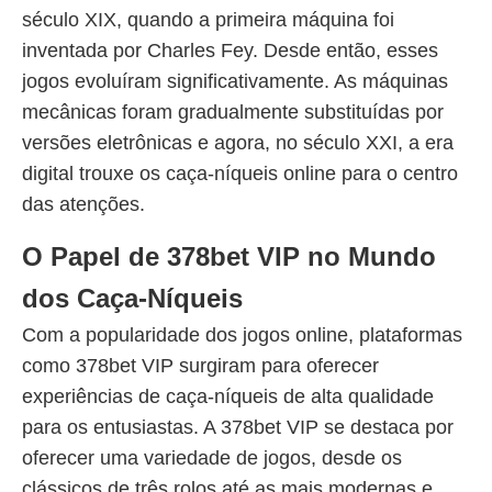
século XIX, quando a primeira máquina foi
inventada por Charles Fey. Desde então, esses
jogos evoluíram significativamente. As máquinas
mecânicas foram gradualmente substituídas por
versões eletrônicas e agora, no século XXI, a era
digital trouxe os caça-níqueis online para o centro
das atenções.
O Papel de 378bet VIP no Mundo
dos Caça-Níqueis
Com a popularidade dos jogos online, plataformas
como 378bet VIP surgiram para oferecer
experiências de caça-níqueis de alta qualidade
para os entusiastas. A 378bet VIP se destaca por
oferecer uma variedade de jogos, desde os
clássicos de três rolos até as mais modernas e