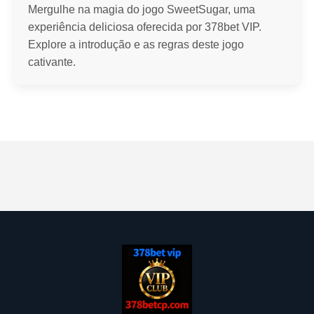
Mergulhe na magia do jogo SweetSugar, uma
experiência deliciosa oferecida por 378bet VIP.
Explore a introdução e as regras deste jogo
cativante.