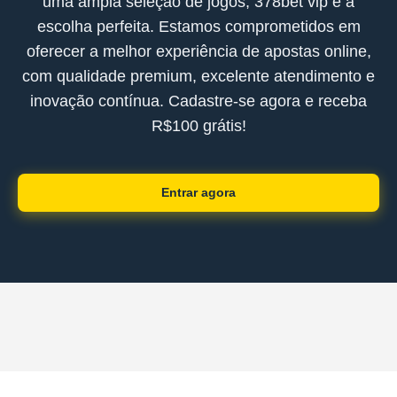
uma ampla seleção de jogos, 378bet vip é a
escolha perfeita. Estamos comprometidos em
oferecer a melhor experiência de apostas online,
com qualidade premium, excelente atendimento e
inovação contínua. Cadastre-se agora e receba
R$100 grátis!
Entrar agora