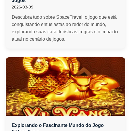
Jogos
2026-03-09
Descubra tudo sobre SpaceTravel, o jogo que está
conquistando entusiastas ao redor do mundo,
explorando suas características, regras e o impacto
atual no cenário de jogos.
Explorando o Fascinante Mundo do Jogo