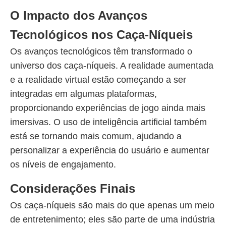
O Impacto dos Avanços
Tecnológicos nos Caça-Níqueis
Os avanços tecnológicos têm transformado o
universo dos caça-níqueis. A realidade aumentada
e a realidade virtual estão começando a ser
integradas em algumas plataformas,
proporcionando experiências de jogo ainda mais
imersivas. O uso de inteligência artificial também
está se tornando mais comum, ajudando a
personalizar a experiência do usuário e aumentar
os níveis de engajamento.
Considerações Finais
Os caça-níqueis são mais do que apenas um meio
de entretenimento; eles são parte de uma indústria