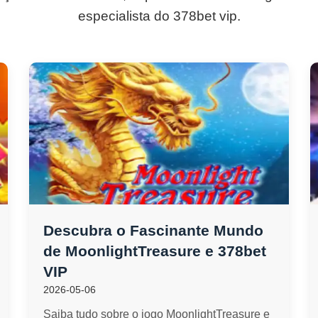
especialista do 378bet vip.
Descubra o Fascinante Mundo
de MoonlightTreasure e 378bet
VIP
2026-05-06
Saiba tudo sobre o jogo MoonlightTreasure e