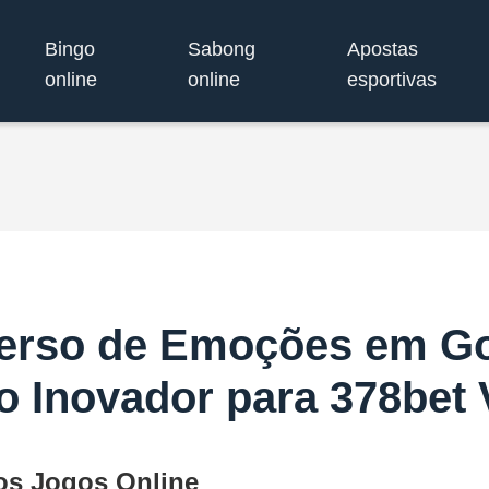
Bingo
Sabong
Apostas
online
online
esportivas
verso de Emoções em Go
o Inovador para 378bet 
os Jogos Online