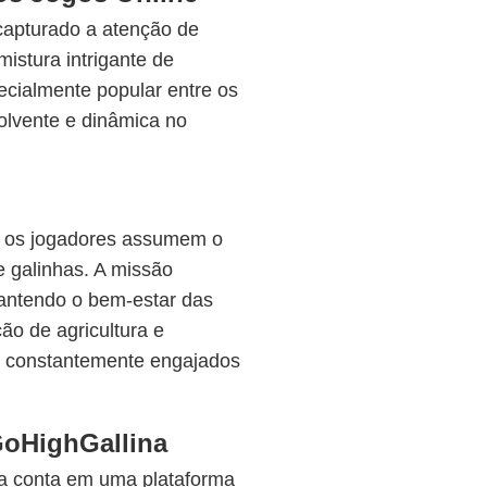
capturado a atenção de
istura intrigante de
pecialmente popular entre os
lvente e dinâmica no
e os jogadores assumem o
 galinhas. A missão
mantendo o bem-estar das
o de agricultura e
s constantemente engajados
GoHighGallina
ma conta em uma plataforma