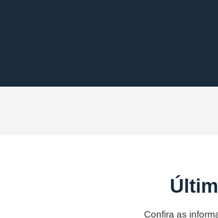
Últim
Confira as inform