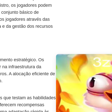
gistro, os jogadores podem
 conjunto básico de
a os jogadores através das
a e da gestão dos recursos
mento estratégico. Os
r na infraestrutura da
ros. A alocação eficiente de
o.
os que testam as habilidades
 oferecem recompensas
uma adaptação rápida às