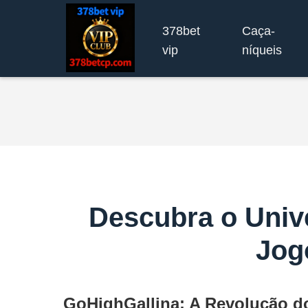
378bet
Caça-
vip
níqueis
Descubra o Uni
Jog
GoHighGallina: A Revolução d