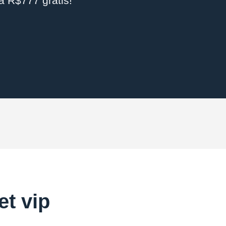
a R$777 grátis!
et vip