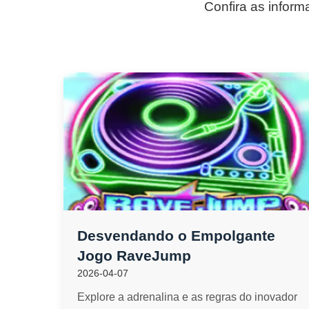
Confira as inform
Desvendando o Empolgante
Jogo RaveJump
2026-04-07
Explore a adrenalina e as regras do inovador