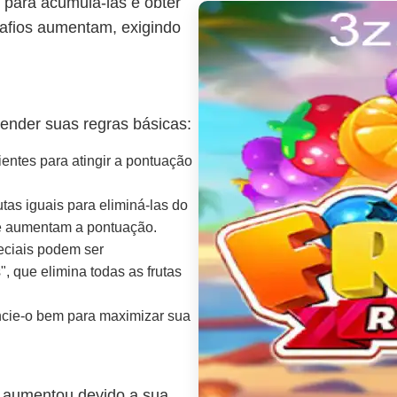
s para acumulá-las e obter
safios aumentam, exigindo
tender suas regras básicas:
cientes para atingir a pontuação
tas iguais para eliminá-las do
e aumentam a pontuação.
eciais podem ser
, que elimina todas as frutas
ncie-o bem para maximizar sua
 aumentou devido a sua