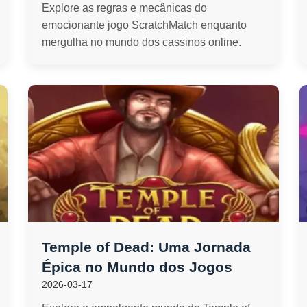
Explore as regras e mecânicas do
emocionante jogo ScratchMatch enquanto
mergulha no mundo dos cassinos online.
Temple of Dead: Uma Jornada
Épica no Mundo dos Jogos
2026-03-17