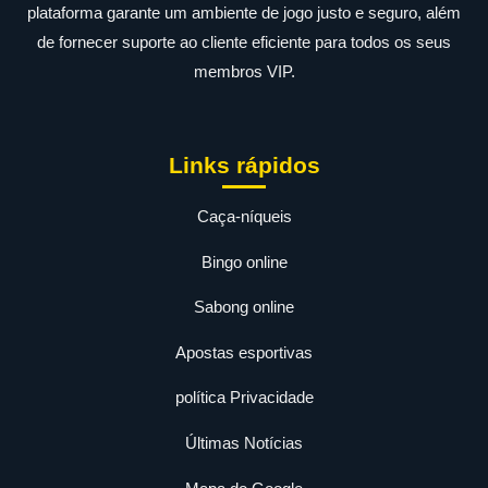
plataforma garante um ambiente de jogo justo e seguro, além
de fornecer suporte ao cliente eficiente para todos os seus
membros VIP.
Links rápidos
Caça-níqueis
Bingo online
Sabong online
Apostas esportivas
política Privacidade
Últimas Notícias