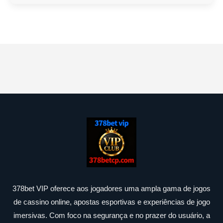
378bet VIP oferece aos jogadores uma ampla gama de jogos
de cassino online, apostas esportivas e experiências de jogo
imersivas. Com foco na segurança e no prazer do usuário, a