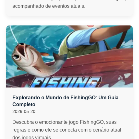
acompanhado de eventos atuais.
Explorando o Mundo de FishingGO: Um Guia
Completo
2026-05-20
Descubra o emocionante jogo FishingGO, suas
regras e como ele se conecta com o cenário atual
dos jogos virtuais.