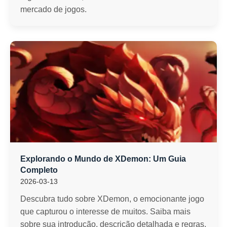
mercado de jogos.
Explorando o Mundo de XDemon: Um Guia
Completo
2026-03-13
Descubra tudo sobre XDemon, o emocionante jogo
que capturou o interesse de muitos. Saiba mais
sobre sua introdução, descrição detalhada e regras,