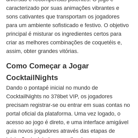
caracterizado por suas animações vibrantes e
sons cativantes que transportam os jogadores
para um ambiente sofisticado e festivo. O objetivo
principal é misturar os ingredientes certos para
criar as melhores combinações de coquetéis e,
assim, obter grandes vitórias.
Como Começar a Jogar
CocktailNights
Dando o pontapé inicial no mundo de
CocktailNights no 378bet VIP, os jogadores
precisam registrar-se ou entrar em suas contas no
portal oficial da plataforma. Uma vez logado, o
acesso ao jogo é direto, e uma interface amigável
guia novos jogadores através das etapas de