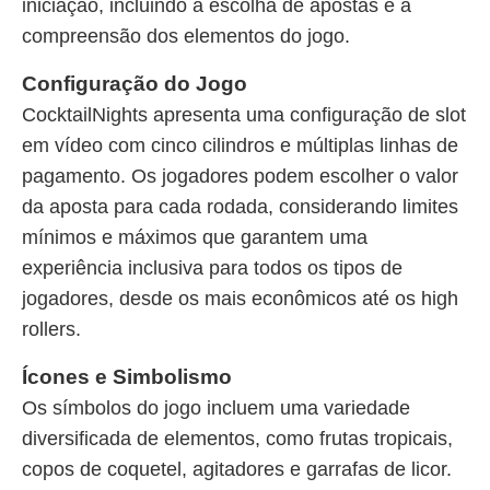
iniciação, incluindo a escolha de apostas e a
compreensão dos elementos do jogo.
Configuração do Jogo
CocktailNights apresenta uma configuração de slot
em vídeo com cinco cilindros e múltiplas linhas de
pagamento. Os jogadores podem escolher o valor
da aposta para cada rodada, considerando limites
mínimos e máximos que garantem uma
experiência inclusiva para todos os tipos de
jogadores, desde os mais econômicos até os high
rollers.
Ícones e Simbolismo
Os símbolos do jogo incluem uma variedade
diversificada de elementos, como frutas tropicais,
copos de coquetel, agitadores e garrafas de licor.