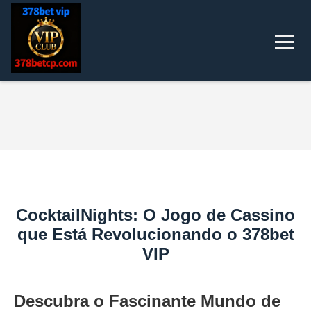
CocktailNights: O Jogo de Cassino
que Está Revolucionando o 378bet
VIP
Descubra o Fascinante Mundo de