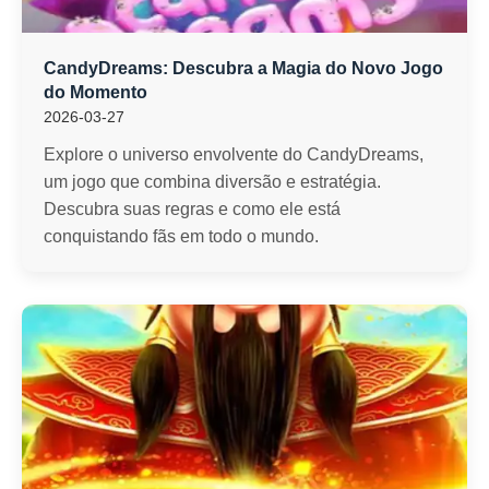
CandyDreams: Descubra a Magia do Novo Jogo
do Momento
2026-03-27
Explore o universo envolvente do CandyDreams,
um jogo que combina diversão e estratégia.
Descubra suas regras e como ele está
conquistando fãs em todo o mundo.