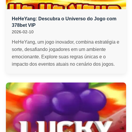
HeHeYang: Descubra o Universo do Jogo com
378bet VIP
2026-02-10
HeHeYang, um jogo inovador, combina estratégia e
sorte, desafiando jogadores em um ambiente
emocionante. Explore suas regras únicas e o
impacto dos eventos atuais no cenário dos jogos.