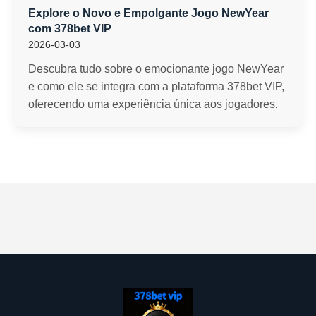
Explore o Novo e Empolgante Jogo NewYear
com 378bet VIP
2026-03-03
Descubra tudo sobre o emocionante jogo NewYear
e como ele se integra com a plataforma 378bet VIP,
oferecendo uma experiência única aos jogadores.