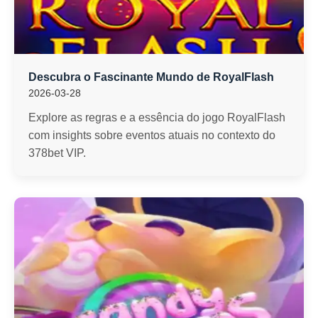
Descubra o Fascinante Mundo de RoyalFlash
2026-03-28
Explore as regras e a essência do jogo RoyalFlash
com insights sobre eventos atuais no contexto do
378bet VIP.