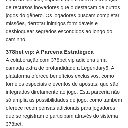
de recursos inovadores que o destacam de outros
jogos do gênero. Os jogadores buscam completar
missões, derrotar inimigos formidáveis e
desbloquear segredos escondidos ao longo do
caminho.
378bet vip: A Parceria Estratégica
A colaboração com 378bet vip adiciona uma
camada extra de profundidade a Legendary5. A
plataforma oferece benefícios exclusivos, como
torneios especiais e eventos de apostas, que são
integrados diretamente ao jogo. Esta parceria não
só amplia as possibilidades de jogo, como também
oferece recompensas adicionais para jogadores
que se registram e participam através do sistema
378bet.