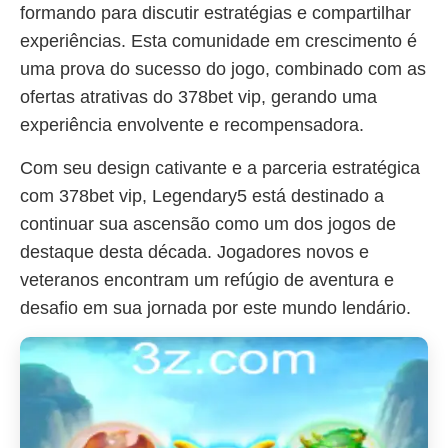
formando para discutir estratégias e compartilhar
experiências. Esta comunidade em crescimento é
uma prova do sucesso do jogo, combinado com as
ofertas atrativas do 378bet vip, gerando uma
experiência envolvente e recompensadora.
Com seu design cativante e a parceria estratégica
com 378bet vip, Legendary5 está destinado a
continuar sua ascensão como um dos jogos de
destaque desta década. Jogadores novos e
veteranos encontram um refúgio de aventura e
desafio em sua jornada por este mundo lendário.