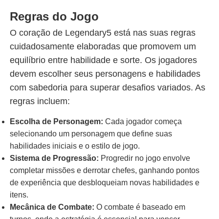
Regras do Jogo
O coração de Legendary5 está nas suas regras
cuidadosamente elaboradas que promovem um
equilíbrio entre habilidade e sorte. Os jogadores
devem escolher seus personagens e habilidades
com sabedoria para superar desafios variados. As
regras incluem:
Escolha de Personagem:
Cada jogador começa
selecionando um personagem que define suas
habilidades iniciais e o estilo de jogo.
Sistema de Progressão:
Progredir no jogo envolve
completar missões e derrotar chefes, ganhando pontos
de experiência que desbloqueiam novas habilidades e
itens.
Mecânica de Combate:
O combate é baseado em