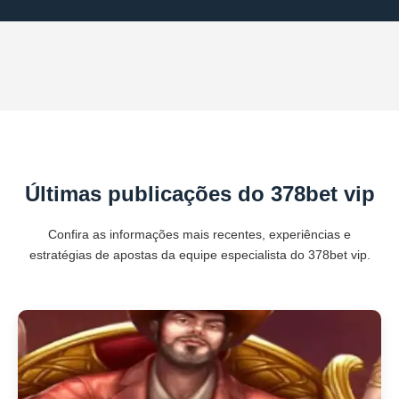
Últimas publicações do 378bet vip
Confira as informações mais recentes, experiências e
estratégias de apostas da equipe especialista do 378bet vip.