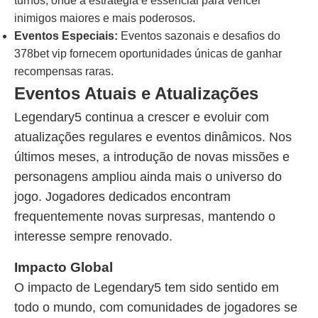
turnos, onde a estratégia é essencial para vencer
inimigos maiores e mais poderosos.
Eventos Especiais:
Eventos sazonais e desafios do
378bet vip fornecem oportunidades únicas de ganhar
recompensas raras.
Eventos Atuais e Atualizações
Legendary5 continua a crescer e evoluir com
atualizações regulares e eventos dinâmicos. Nos
últimos meses, a introdução de novas missões e
personagens ampliou ainda mais o universo do
jogo. Jogadores dedicados encontram
frequentemente novas surpresas, mantendo o
interesse sempre renovado.
Impacto Global
O impacto de Legendary5 tem sido sentido em
todo o mundo, com comunidades de jogadores se