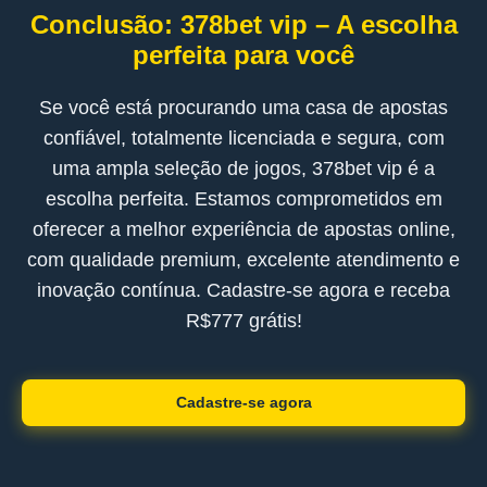
Conclusão: 378bet vip – A escolha
perfeita para você
Se você está procurando uma casa de apostas
confiável, totalmente licenciada e segura, com
uma ampla seleção de jogos, 378bet vip é a
escolha perfeita. Estamos comprometidos em
oferecer a melhor experiência de apostas online,
com qualidade premium, excelente atendimento e
inovação contínua. Cadastre-se agora e receba
R$777 grátis!
Cadastre-se agora